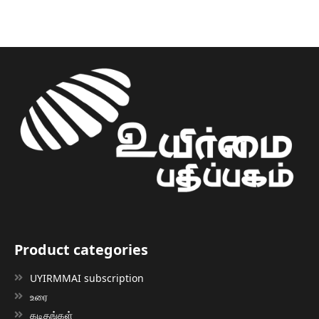
Product categories
UYIRMMAI subscription
உரை
கடிதங்கள்