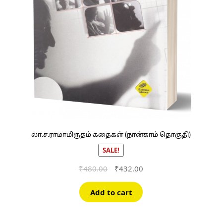
லா.ச.ராமாமிருதம் கதைகள் (நான்காம் தொகுதி)
SALE!
Original
Current
₹
480.00
₹
432.00
price
price
was:
is:
Add to cart
₹480.00.
₹432.00.