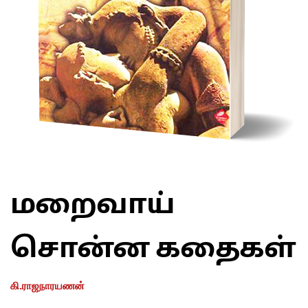
மறைவாய்
சொன்ன கதைகள்
கி.ராஜநாரயணன்