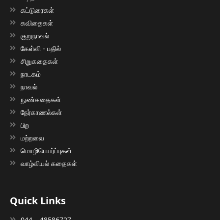
கட்டுரைகள்
கவிதைகள்
குறுநாவல்
கேள்வி - பதில்
சிறுகதைகள்
நாடகம்
நாவல்
நுண்கதைகள்
நேர்காணல்கள்
பிற
மற்றவை
மொழிபெயர்ப்புகள்
வாழ்வியல் கதைகள்
Quick Links
044 – 48586727