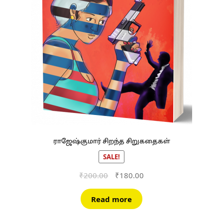
ராஜேஷ்குமார் சிறந்த சிறுகதைகள்
SALE!
Original
Current
₹
200.00
₹
180.00
price
price
was:
is:
Read more
₹200.00.
₹180.00.