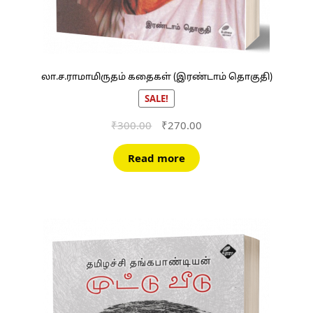
லா.ச.ராமாமிருதம் கதைகள் (இரண்டாம் தொகுதி)
SALE!
Original
Current
₹
300.00
₹
270.00
price
price
was:
is:
Read more
₹300.00.
₹270.00.