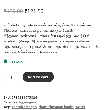
Original
Current
₹
135.00
₹
121.50
price
price
was:
is:
நாம் எல்லோரும் நினைத்துக் கொண்டிருப்பது போல நம் மொழி
அத்தனை நம்பகமானதுதானா என்னும் கேள்வி
₹135.00.
₹121.50.
சிந்தனையாளர்களால் முன்வைக்கப்படுகிறது. மொழியின்
கட்டுப்பாட்டுக்குள் அடங்க மறுக்கும் உணர்வுகளின் சிக்கல்
அத்தகையது. தமிழ்மகனின் பல கதைகள் நம்பகத்தன்மையுடன்
உணர்வுச் சிக்கல்களைப் பேசுகின்றன.
In stock
மஞ்சு
Add to cart
அக்காவின்
மூன்று
முகங்கள்
quantity
SKU:
9789381975824
Category:
சிறுகதைகள்
Tags:
thamizhmagan
,
thamizhmagan books
,
writer