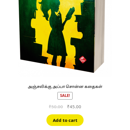
அஞ்சலிக்கு அப்பா சொன்ன கதைகள்
SALE!
Original
Current
₹
50.00
₹
45.00
price
price
was:
is:
Add to cart
₹50.00.
₹45.00.