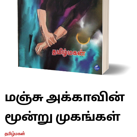
மஞ்சு அக்காவின்
மூன்று முகங்கள்
தமிழ்மகன்