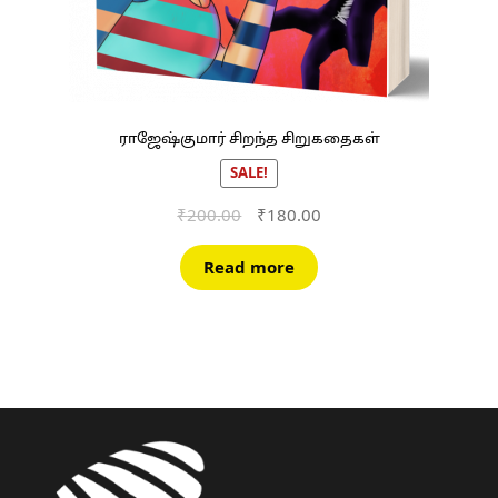
ராஜேஷ்குமார் சிறந்த சிறுகதைகள்
SALE!
Original
Current
₹
200.00
₹
180.00
price
price
was:
is:
Read more
₹200.00.
₹180.00.