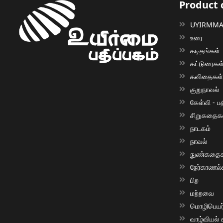
Product 
UYIRMMAI
உரை
கடிதங்கள்
கட்டுரைகள
கவிதைகள
குறுநாவல்
கேள்வி - பத
சிறுகதைக
நாடகம்
நாவல்
நுண்கதைக
நேர்காணல்
பிற
மற்றவை
மொழிபெயர்ப
வாழ்வியல்