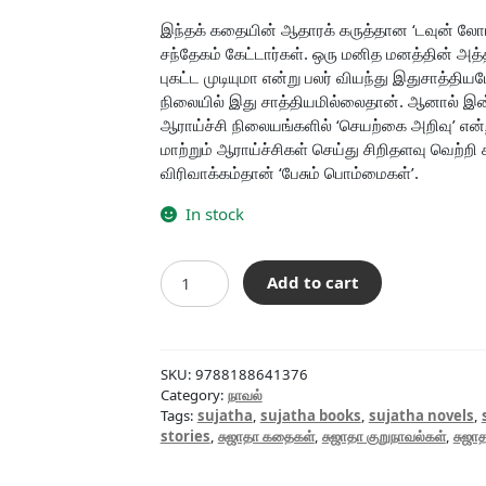
இந்தக் கதையின் ஆதாரக் கருத்தான ‘டவுன் லோடிங்
சந்தேகம் கேட்டார்கள். ஒரு மனித மனத்தின் அத
புகட்ட முடியுமா என்று பலர் வியந்து இதுசாத்
நிலையில் இது சாத்தியமில்லைதான். ஆனால் இன்
ஆராய்ச்சி நிலையங்களில் ‘செயற்கை அறிவு’ என
மாற்றும் ஆராய்ச்சிகள் செய்து சிறிதளவு வெற்றி
விரிவாக்கம்தான் ‘பேசும் பொம்மைகள்’.
In stock
பேசும்
Add to cart
பொம்மைகள்
quantity
SKU:
9788188641376
Category:
நாவல்
Tags:
sujatha
,
sujatha books
,
sujatha novels
,
stories
,
சுஜாதா கதைகள்
,
சுஜாதா குறுநாவல்கள்
,
சுஜா