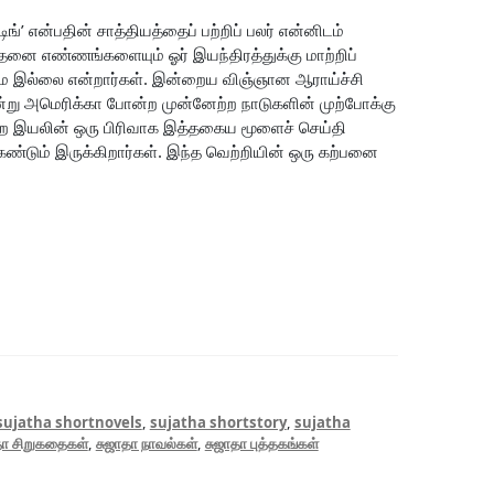
’ என்பதின் சாத்தியத்தைப் பற்றிப் பலர் என்னிடம்
்தனை எண்ணங்களையும் ஓர் இயந்திரத்துக்கு மாற்றிப்
தியமே இல்லை என்றார்கள். இன்றைய விஞ்ஞான ஆராய்ச்சி
று அமெரிக்கா போன்ற முன்னேற்ற நாடுகளின் முற்போக்கு
்ற இயலின் ஒரு பிரிவாக இத்தகைய மூளைச் செய்தி
 கண்டும் இருக்கிறார்கள். இந்த வெற்றியின் ஒரு கற்பனை
sujatha shortnovels
,
sujatha shortstory
,
sujatha
தா சிறுகதைகள்
,
சுஜாதா நாவல்கள்
,
சுஜாதா புத்தகங்கள்