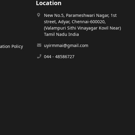
Location
New No.5, Parameshwari Nagar, 1st
street, Adyar, Chennai-600020,
(Valampuri Sithi Vinayagar Kovil Near)
Tamil Nadu India
uyirmmai@gmail.com
tion Policy
044 - 48586727