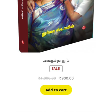
அவரும் நானும்
SALE!
Original
Current
₹
1,000.00
₹
900.00
price
price
was:
is:
Add to cart
₹1,000.00.
₹900.00.