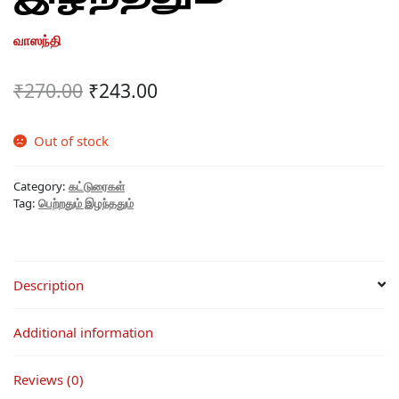
வாஸந்தி
Original
Current
₹
270.00
₹
243.00
price
price
was:
is:
Out of stock
₹270.00.
₹243.00.
Category:
கட்டுரைகள்
Tag:
பெற்றதும் இழந்ததும்
Description
Additional information
Reviews (0)