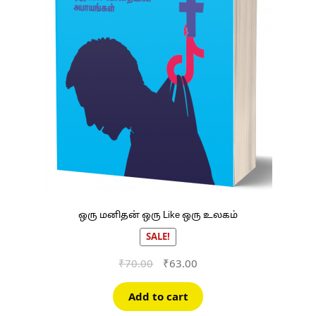
ஒரு மனிதன் ஒரு Like ஒரு உலகம்
SALE!
Original
Current
₹
70.00
₹
63.00
price
price
was:
is:
Add to cart
₹70.00.
₹63.00.