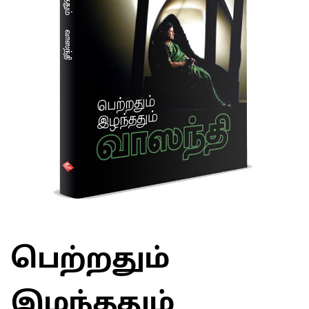
பெற்றதும்
இழந்ததும்