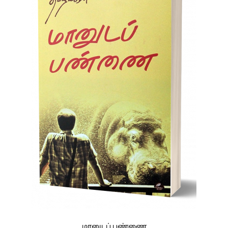
மானுடப் பண்ணை