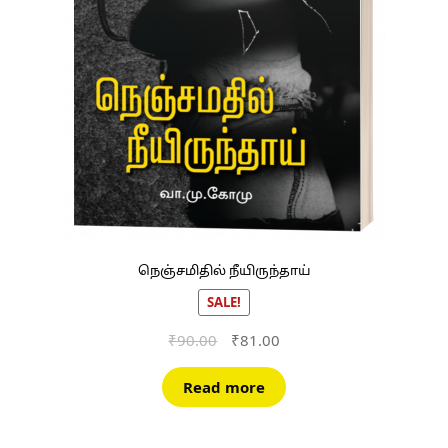
நெஞ்சமிதில் நீயிருந்தாய்
SALE!
Original
Current
₹
90.00
₹
81.00
price
price
was:
is:
Read more
₹90.00.
₹81.00.