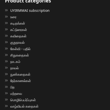
Product categories
UYIRMMAI subscription
உரை
கடிதங்கள்
கட்டுரைகள்
கவிதைகள்
குறுநாவல்
கேள்வி - பதில்
சிறுகதைகள்
நாடகம்
நாவல்
நுண்கதைகள்
நேர்காணல்கள்
பிற
மற்றவை
மொழிபெயர்ப்புகள்
வாழ்வியல் கதைகள்