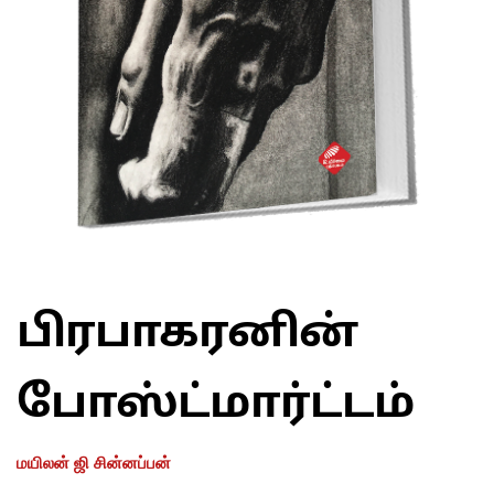
பிரபாகரனின்
போஸ்ட்மார்ட்டம்
மயிலன் ஜி சின்னப்பன்