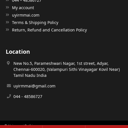
044 – 48586727
My account
uyirmmai.com
Terms & Shipping Policy
Return, Refund and Cancellation Policy
Location
New No.5, Parameshwari Nagar, 1st street, Adyar,
Chennai-600020, (Valampuri Sithi Vinayagar Kovil Near)
Tamil Nadu India
uyirmmai@gmail.com
044 - 48586727
© Uyirmmai Pathippagam