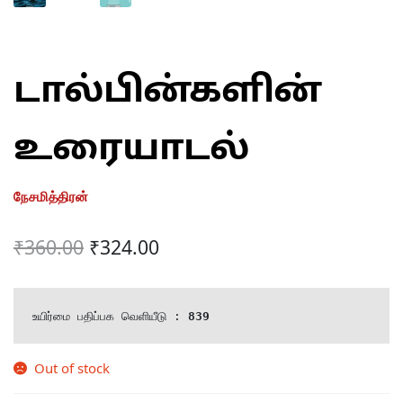
டால்பின்களின்
உரையாடல்
நேசமித்திரன்
Original
Current
₹
360.00
₹
324.00
price
price
was:
is:
உயிர்மை பதிப்பக வெளியீடு : 
839
₹360.00.
₹324.00.
Out of stock