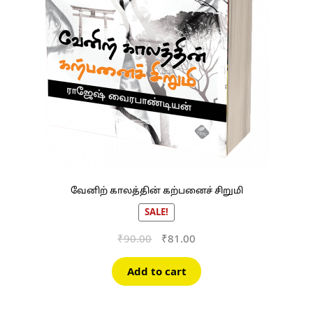
வேனிற் காலத்தின் கற்பனைச் சிறுமி
SALE!
Original
Current
₹
90.00
₹
81.00
price
price
was:
is:
Add to cart
₹90.00.
₹81.00.