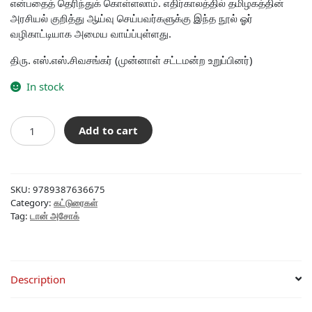
என்பதைத் தெரிந்துக் கொள்ளலாம். எதிர்காலத்தில் தமிழகத்தின்
அரசியல் குறித்து ஆய்வு செய்பவர்களுக்கு இந்த நூல் ஓர்
வழிகாட்டியாக அமைய வாய்ப்புள்ளது.
திரு. எஸ்.எஸ்.சிவசங்கர் (முன்னாள் சட்டமன்ற உறுப்பினர்)
In stock
நாட்டைவிட்டு
Add to cart
போறேன்
quantity
SKU:
9789387636675
Category:
கட்டுரைகள்
Tag:
டான் அசோக்
Description