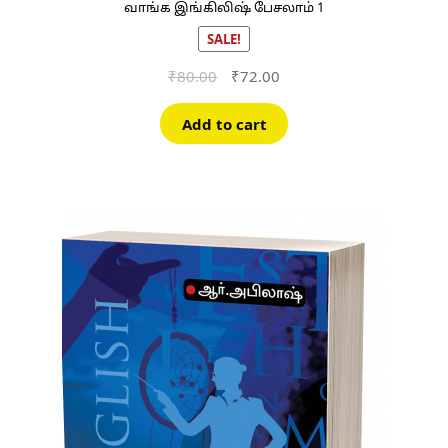
வாங்க இங்கிலிஷ் பேசலாம் 1
SALE!
Original
Current
₹
80.00
₹
72.00
price
price
was:
is:
Add to cart
₹80.00.
₹72.00.