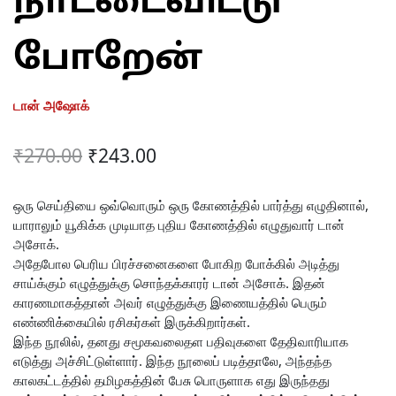
நாட்டைவிட்டு
போறேன்
டான் அஷோக்
Original
Current
₹
270.00
₹
243.00
price
price
was:
is:
ஒரு செய்தியை ஒவ்வொரும் ஒரு கோணத்தில் பார்த்து எழுதினால்,
யாராலும் யூகிக்க முடியாத புதிய கோணத்தில் எழுதுவார் டான்
₹270.00.
₹243.00.
அசோக்.
அதேபோல பெரிய பிரச்சனைகளை போகிற போக்கில் அடித்து
சாய்க்கும் எழுத்துக்கு சொந்தக்காரர் டான் அசோக். இதன்
காரணமாகத்தான் அவர் எழுத்துக்கு இணையத்தில் பெரும்
எண்ணிக்கையில் ரசிகர்கள் இருக்கிறார்கள்.
இந்த நூலில், தனது சமூகவலைதள பதிவுகளை தேதிவாரியாக
எடுத்து அச்சிட்டுள்ளார். இந்த நூலைப் படித்தாலே, அந்தந்த
காலகட்டத்தில் தமிழகத்தின் பேசு பொருளாக எது இருந்தது