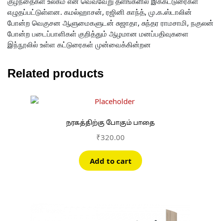
குழந்தைகள் உலகம் என வெவ்வேறு தளங்களில் இக்கட்டுரைகள்
எழுதப்பட்டுள்ளன. கமல்ஹாசன், ரஜினி காந்த், மு.க.ஸ்டாலின்
போன்ற வெகுசன ஆளுமைகளுடன் சுஜாதா, சுந்தர ராமசாமி, நகுலன்
போன்ற படைப்பாளிகள் குறித்தும் ஆழமான மனப்பதிவுகளை
இந்நூலில் உள்ள கட்டுரைகள் முன்வைக்கின்றன
Related products
நரகத்திற்கு போகும் பாதை
₹
320.00
Add to cart