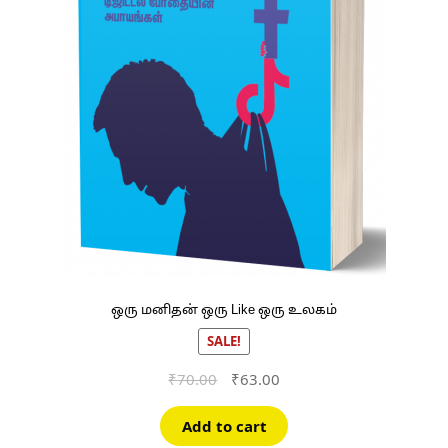
ஒரு மனிதன் ஒரு Like ஒரு உலகம்
SALE!
Original
Current
₹
70.00
₹
63.00
price
price
was:
is:
Add to cart
₹70.00.
₹63.00.