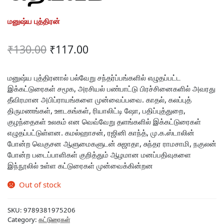
மனுஷ்ய புத்திரன்
Original
Current
₹
130.00
₹
117.00
price
price
was:
is:
மனுஷ்ய புத்திரனால் பல்வேறு சந்தர்ப்பங்களில் எழுதப்பட்ட
இக்கட்டுரைகள் சமூக, அரசியல் பண்பாட்டு பிரச்சினைகளில் அவரது
₹130.00.
₹117.00.
தீவிரமான அபிப்ராயங்களை முன்வைப்பவை. காதல், கலப்புத்
திருமணங்கள், ஊடகங்கள், ரியாலிட்டி ஷோ, பதிப்புத்துறை,
குழந்தைகள் உலகம் என வெவ்வேறு தளங்களில் இக்கட்டுரைகள்
எழுதப்பட்டுள்ளன. கமல்ஹாசன், ரஜினி காந்த், மு.க.ஸ்டாலின்
போன்ற வெகுசன ஆளுமைகளுடன் சுஜாதா, சுந்தர ராமசாமி, நகுலன்
போன்ற படைப்பாளிகள் குறித்தும் ஆழமான மனப்பதிவுகளை
இந்நூலில் உள்ள கட்டுரைகள் முன்வைக்கின்றன
Out of stock
SKU:
9789381975206
Category:
கட்டுரைகள்