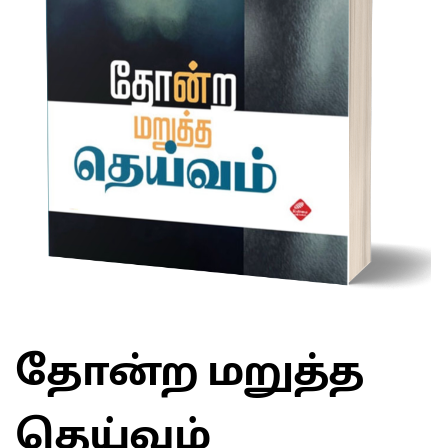
தோன்ற மறுத்த
தெய்வம்