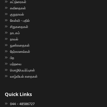
கட்டுரைகள்
கவிதைகள்
குறுநாவல்
கேள்வி - பதில்
சிறுகதைகள்
நாடகம்
நாவல்
நுண்கதைகள்
நேர்காணல்கள்
பிற
மற்றவை
மொழிபெயர்ப்புகள்
வாழ்வியல் கதைகள்
Quick Links
044 – 48586727