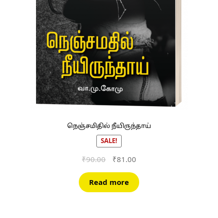
நெஞ்சமிதில் நீயிருந்தாய்
SALE!
Original
Current
₹
90.00
₹
81.00
price
price
was:
is:
Read more
₹90.00.
₹81.00.