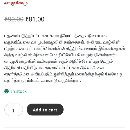
வா.மு.கோமு
Original
Current
₹
90.00
₹
81.00
price
price
was:
is:
புதுமைப்படுத்தப்பட்ட கலாச்சார நீரோட்டத்தை கடுமையாக
மருதளிப்பவை வா.மு.கோமுவின் கவிதைகள். அன்றாட வாழ்வின்
₹90.00.
₹81.00.
பிறழ்வுகளையும் உணர்ச்சிகளின் விசித்திரங்களையும் இக்கவிதைகள்
அந்த வாழ்வின் அசலான மொழியிலேயே பேச முற்படுகின்றனர்.
வா.மு.கோமுவின் கவிதைகள் தரும் அதிர்ச்சி என்பது வெறும்
அதிர்ச்சி மதிப்பிற்காக உருவாக்கப்பட்டவை அல்ல. அவை
எதார்த்தமென அறியப்படும் ஒன்றிற்குள் மறைந்திருக்கும் வேறொரு
எதார்த்தை நம்மிடம் கொண்டு வருகின்றன.
In stock
சொல்லக்
Add to cart
கூசும்
கவிதை
quantity