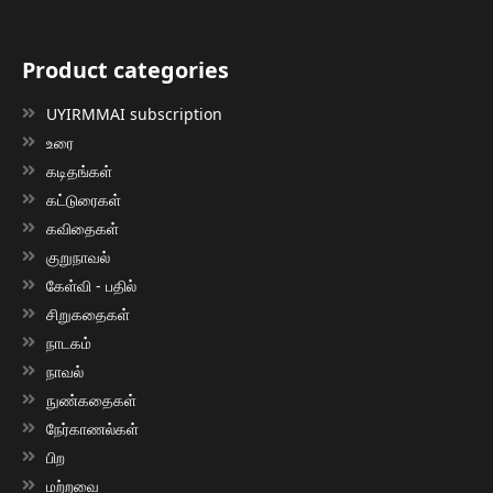
Product categories
UYIRMMAI subscription
உரை
கடிதங்கள்
கட்டுரைகள்
கவிதைகள்
குறுநாவல்
கேள்வி - பதில்
சிறுகதைகள்
நாடகம்
நாவல்
நுண்கதைகள்
நேர்காணல்கள்
பிற
மற்றவை