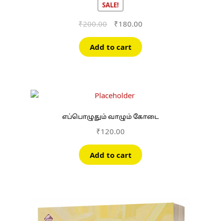
SALE!
Original
Current
₹
200.00
₹
180.00
price
price
was:
is:
Add to cart
₹200.00.
₹180.00.
எப்பொழுதும் வாழும் கோடை
₹
120.00
Add to cart