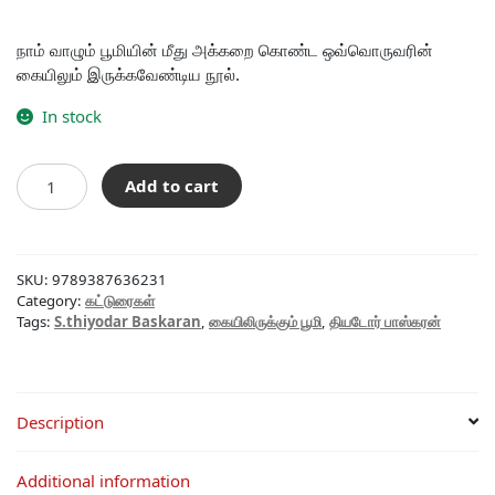
நாம் வாழும் பூமியின் மீது அக்கறை கொண்ட ஒவ்வொருவரின்
கையிலும் இருக்கவேண்டிய நூல்.
In stock
கையிலிருக்கும்
Add to cart
பூமி
-
இரண்டாம்
பதிப்பு
SKU:
9789387636231
quantity
Category:
கட்டுரைகள்
Tags:
S.thiyodar Baskaran
,
கையிலிருக்கும் பூமி
,
தியடோர் பாஸ்கரன்
Description
Additional information