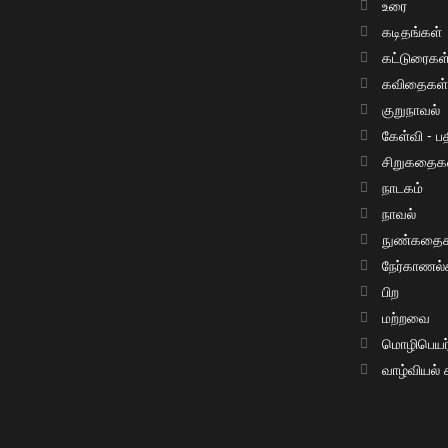
உரை
கடிதங்கள்
கட்டுரைகள
கவிதைகள
குறுநாவல்
கேள்வி - பத
சிறுகதைக
நாடகம்
நாவல்
நுண்கதைக
நேர்காணல்
பிற
மற்றவை
மொழிபெயர்ப
வாழ்வியல்