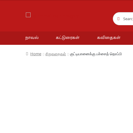
Search
Search
for:
நாவல்
கட்டுரைகள்
கவிதைகள்
Home
சிறுகதைகள்
குட்டியானைக்கு பச்சைத் தொப்பி