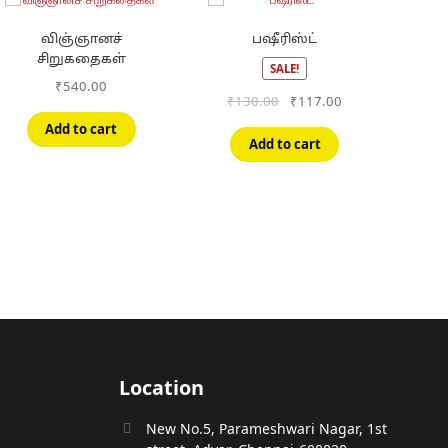
விஞ்ஞானச்
பஷீரிஸ்ட்
சிறுகதைகள்
SALE!
₹
540.00
Original
Current
₹
130.00
₹
117.00
price
price
Add to cart
was:
is:
Add to cart
₹130.00.
₹117.00.
Location
New No.5, Parameshwari Nagar, 1st