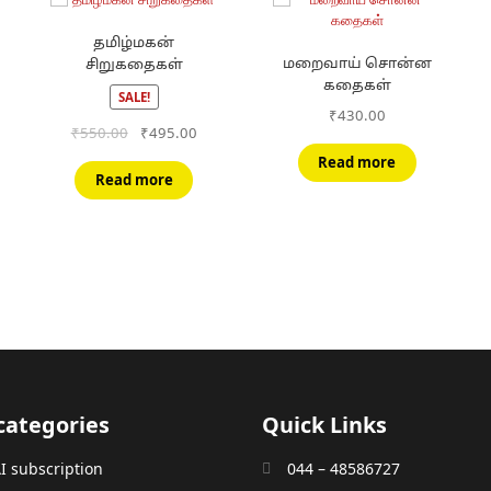
தமிழ்மகன்
மறைவாய் சொன்ன
சிறுகதைகள்
கதைகள்
SALE!
ent
₹
430.00
Original
Current
₹
550.00
₹
495.00
price
price
Read more
50.
was:
is:
Read more
₹550.00.
₹495.00.
categories
Quick Links
 subscription
044 – 48586727