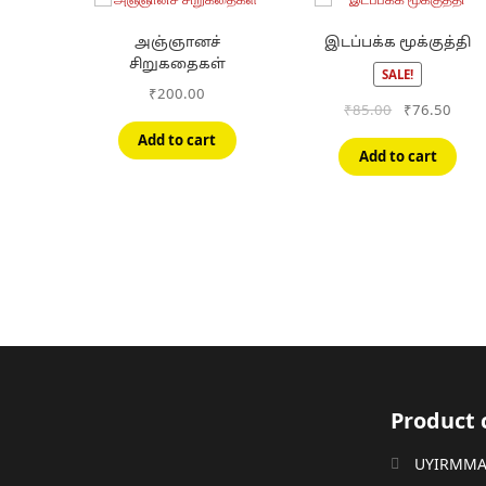
அஞ்ஞானச்
இடப்பக்க மூக்குத்தி
சிறுகதைகள்
SALE!
₹
200.00
Original
Curr
₹
85.00
₹
76.50
price
price
Add to cart
was:
is:
Add to cart
₹85.00.
₹76.
Product 
UYIRMMAI