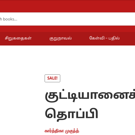
சிறுகதைகள்
குறுநாவல்
கேள்வி – பதில்
SALE!
குட்டியானைக்
தொப்பி
கார்த்திகா முகுந்த்