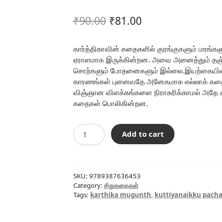
Original
Current
₹
90.00
₹
81.00
price
price
was:
is:
கார்த்திகாவின் கதைகளில் குரங்குகளும் மரங்கள
ஏராளமாக இருக்கின்றன. அவை அனைத்தும் தஞ்கள
₹90.00.
₹81.00.
சொற்களும் போதனைகளும் இல்லை.இயற்கையின் 
காரணங்கள் புனைவதே அனேகமாக எல்லாக் கதை
விஞ்ஞான விளக்கங்களை நிராகரிக்காமல் அதே ச
கதைகள் பொலிகின்றன.
குட்டியானைக்கு
Add to cart
பச்சைத்
தொப்பி
quantity
SKU:
9789387636453
Category:
சிறுகதைகள்
Tags:
karthika mugunth
,
kuttiyanaikku pacha