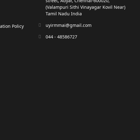
street, Adyar, Chennai-600020,
(Valampuri Sithi Vinayagar Kovil Near)
Tamil Nadu India
uyirmmai@gmail.com
tion Policy
044 - 48586727