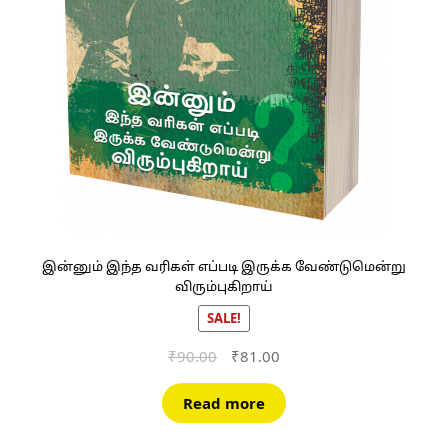
இன்னும் இந்த வரிகள் எப்படி இருக்க வேண்டுமென்று
விரும்புகிறாய்
SALE!
Original
Current
₹
90.00
₹
81.00
price
price
was:
is:
Read more
₹90.00.
₹81.00.