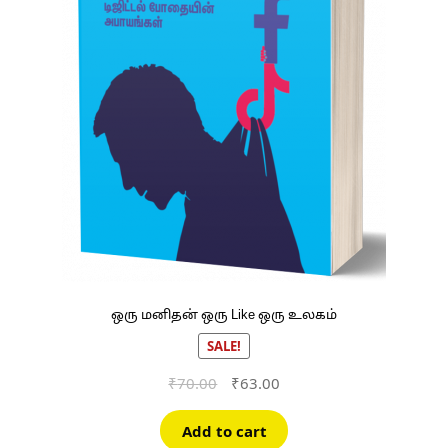
ஒரு மனிதன் ஒரு Like ஒரு உலகம்
SALE!
Original
Current
₹
70.00
₹
63.00
price
price
was:
is:
Add to cart