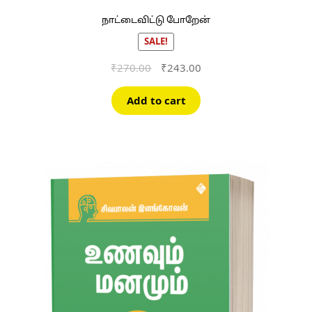
நாட்டைவிட்டு போறேன்
SALE!
Original
Current
₹
270.00
₹
243.00
price
price
was:
is:
Add to cart
₹270.00.
₹243.00.