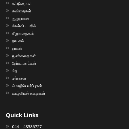
கட்டுரைகள்
கவிதைகள்
குறுநாவல்
கேள்வி - பதில்
சிறுகதைகள்
நாடகம்
நாவல்
நுண்கதைகள்
நேர்காணல்கள்
பிற
மற்றவை
மொழிபெயர்ப்புகள்
வாழ்வியல் கதைகள்
Quick Links
044 – 48586727