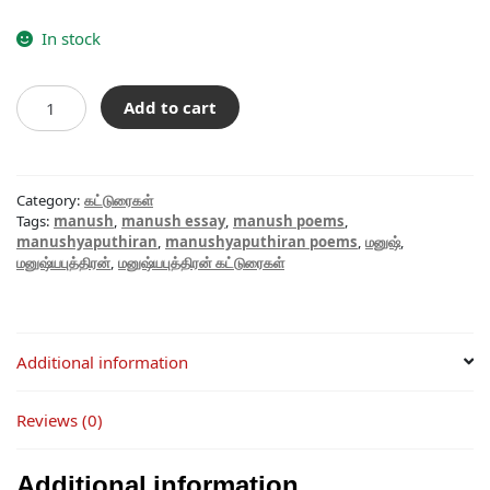
In stock
காத்திருந்த
Add to cart
வேளையில்
quantity
Category:
கட்டுரைகள்
Tags:
manush
,
manush essay
,
manush poems
,
manushyaputhiran
,
manushyaputhiran poems
,
மனுஷ்
,
மனுஷ்யபுத்திரன்
,
மனுஷ்யபுத்திரன் கட்டுரைகள்
Additional information
Reviews (0)
Additional information