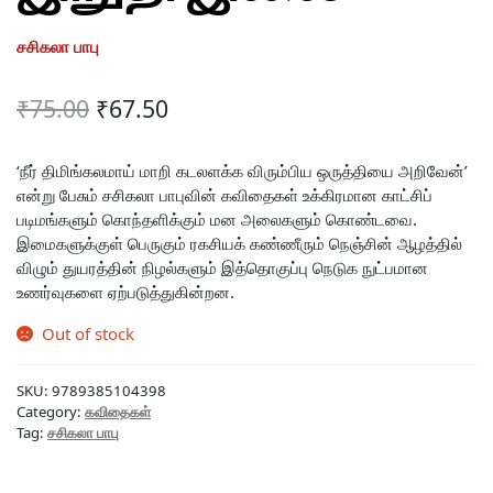
சசிகலா பாபு
Original
Current
₹
75.00
₹
67.50
price
price
was:
is:
‘நீர் திமிங்கலமாய் மாறி கடலளக்க விரும்பிய ஒருத்தியை அறிவேன்’
என்று பேசும் சசிகலா பாபுவின் கவிதைகள் உக்கிரமான காட்சிப்
₹75.00.
₹67.50.
படிமங்களும் கொந்தளிக்கும் மன அலைகளும் கொண்டவை.
இமைகளுக்குள் பெருகும் ரகசியக் கண்ணீரும் நெஞ்சின் ஆழத்தில்
விழும் துயரத்தின் நிழல்களும் இத்தொகுப்பு நெடுக நுட்பமான
உணர்வுகளை ஏற்படுத்துகின்றன.
Out of stock
SKU:
9789385104398
Category:
கவிதைகள்
Tag:
சசிகலா பாபு