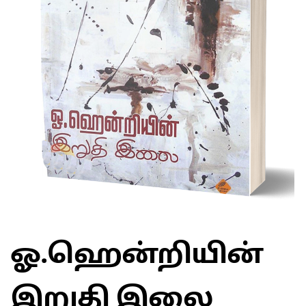
ஓ.ஹென்றியின்
இறுதி இலை