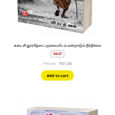
கடைசி தூரதேசப் பறவையிடம் மன்றாடும் நீர்நிலை
SALE!
Original
Current
₹
90.00
₹
81.00
price
price
was:
is:
Add to cart
₹90.00.
₹81.00.