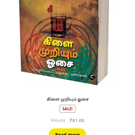
கிளை முறியும் ஓசை
SALE!
Original
Current
₹
90.00
₹
81.00
price
price
was:
is:
Read more