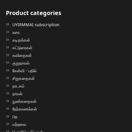
Product categories
UYIRMMAI subscription
உரை
கடிதங்கள்
கட்டுரைகள்
கவிதைகள்
குறுநாவல்
கேள்வி - பதில்
சிறுகதைகள்
நாடகம்
நாவல்
நுண்கதைகள்
நேர்காணல்கள்
பிற
மற்றவை
மொழிபெயர்ப்புகள்