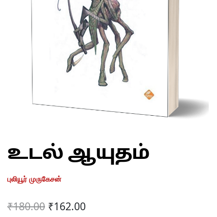
உடல் ஆயுதம்
புலியூர் முருகேசன்
Original
Current
₹
180.00
₹
162.00