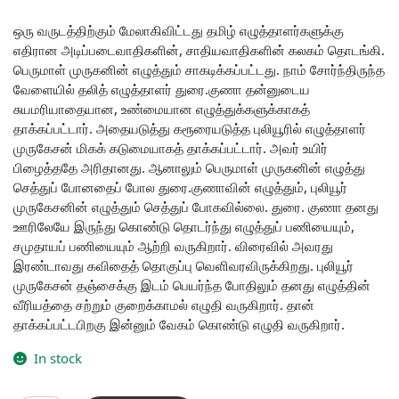
price
price
was:
is:
ஒரு வருடத்திற்கும் மேலாகிவிட்டது தமிழ் எழுத்தாளர்களுக்கு
எதிரான அடிப்படைவாதிகளின், சாதியவாதிகளின் கலகம் தொடங்கி.
₹180.00.
₹162.00.
பெருமாள் முருகனின் எழுத்தும் சாகடிக்கப்பட்டது. நாம் சோர்ந்திருந்த
வேளையில் தலித் எழுத்தாளர் துரை.குணா தன்னுடைய
சுயமரியாதையான, உண்மையான எழுத்துக்களுக்காகத்
தாக்கப்பட்டார். அதையடுத்து கரூரையடுத்த புலியூரில் எழுத்தாளர்
முருகேசன் மிகக் கடுமையாகத் தாக்கப்பட்டார். அவர் உயிர்
பிழைத்ததே அரிதானது. ஆனாலும் பெருமாள் முருகனின் எழுத்து
செத்துப் போனதைப் போல துரை.குணாவின் எழுத்தும், புலியூர்
முருகேசனின் எழுத்தும் செத்துப் போகவில்லை. துரை. குணா தனது
ஊரிலேயே இருந்து கொண்டு தொடர்ந்து எழுத்துப் பணியையும்,
சமுதாயப் பணியையும் ஆற்றி வருகிறார். விரைவில் அவரது
இரண்டாவது கவிதைத் தொகுப்பு வெளிவரவிருக்கிறது. புலியூர்
முருகேசன் தஞ்சைக்கு இடம் பெயர்ந்த போதிலும் தனது எழுத்தின்
வீரியத்தை சற்றும் குறைக்காமல் எழுதி வருகிறார். தான்
தாக்கப்பட்டபிறகு இன்னும் வேகம் கொண்டு எழுதி வருகிறார்.
In stock