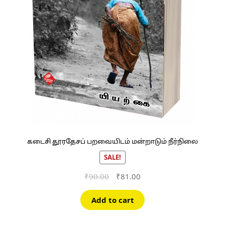
கடைசி தூரதேசப் பறவையிடம் மன்றாடும் நீர்நிலை
SALE!
Original
Current
₹
90.00
₹
81.00
price
price
was:
is:
Add to cart
₹90.00.
₹81.00.