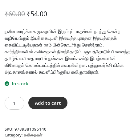
Original
Current
₹
60.00
₹
54.00
price
price
was:
is:
நவீன வாழ்க்கை முறையின் இரும்புப் பாதங்கள் நடந்து சென்ற
வழியெங்கும் இயற்கையுடன் இயைந்த புராதன இதயத்தைக்
₹60.00.
₹54.00.
கைவிட்டபடியேதான் நாம் பின்தொடர்ந்து சென்றோம்.
கார்த்திகாவின் கவிதைகள் நிலத்தோடும் பருவத்தோடும் பிணைந்த
தமிழ்க் கவிதை மரபில் தன்னை இனம்கண்டு இயற்கையின்
வினோதக் கொண்டாட்டத்தில் கரைகின்றன. புத்துணர்ச்சி மிக்க
அவதானங்களால் கவனிப்பிற்குரிய கவிஞராகிறார்.
In stock
இவளுக்கு
Add to cart
இவள்
என்றும்
பேர்
quantity
SKU:
9789381095140
Category:
கவிதைகள்