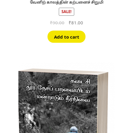
வேனிற் காலத்தின் கற்பனைச் சிறுமி
SALE!
Original
Current
₹
90.00
₹
81.00
price
price
was:
is:
Add to cart
₹90.00.
₹81.00.