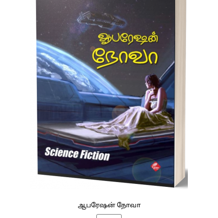
ஆபரேஷன் நோவா