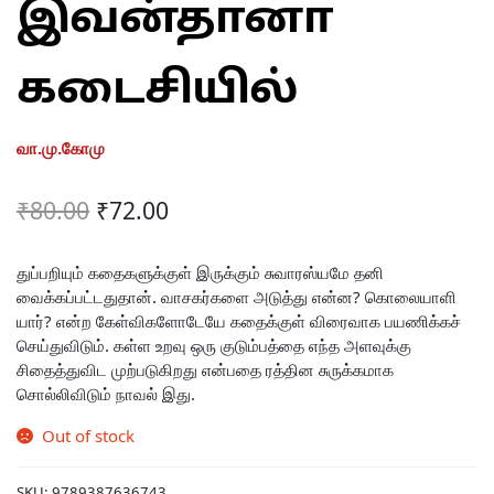
இவன்தானா
கடைசியில்
வா.மு.கோமு
Original
Current
₹
80.00
₹
72.00
price
price
was:
is:
துப்பறியும் கதைகளுக்குள் இருக்கும் சுவாரஸ்யமே தனி
வைக்கப்பட்டதுதான். வாசகர்களை அடுத்து என்ன? கொலையாளி
₹80.00.
₹72.00.
யார்? என்ற கேள்விகளோடேயே கதைக்குள் விரைவாக பயணிக்கச்
செய்துவிடும். கள்ள உறவு ஒரு குடும்பத்தை எந்த அளவுக்கு
சிதைத்துவிட முற்படுகிறது என்பதை ரத்தின சுருக்கமாக
சொல்லிவிடும் நாவல் இது.
Out of stock
SKU:
9789387636743