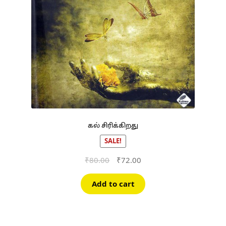
கல் சிரிக்கிறது
SALE!
Original
Current
₹
80.00
₹
72.00
price
price
was:
is:
Add to cart
₹80.00.
₹72.00.