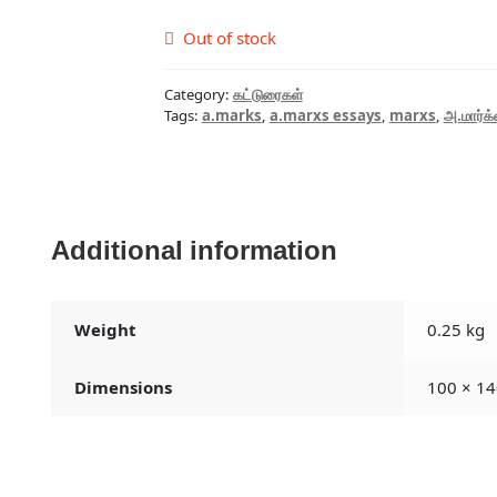
price
price
was:
is:
Out of stock
₹135.00.
₹121.50.
Category:
கட்டுரைகள்
Tags:
a.marks
,
a.marxs essays
,
marxs
,
அ.மார்க்
Additional information
Weight
0.25 kg
Dimensions
100 × 14