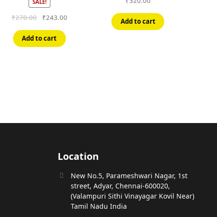
₹
320.00
SALE!
Original
Current
₹
270.00
₹
243.00
Add to cart
price
price
was:
is:
Add to cart
₹270.00.
₹243.00.
Location
New No.5, Parameshwari Nagar, 1st
street, Adyar, Chennai-600020,
(Valampuri Sithi Vinayagar Kovil Near)
Tamil Nadu India