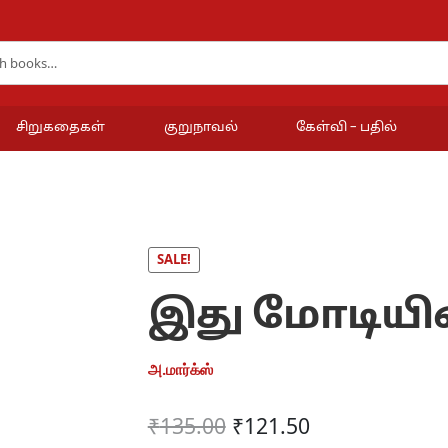
சிறுகதைகள்
குறுநாவல்
கேள்வி – பதில்
SALE!
இது மோடியின
அ.மார்க்ஸ்
Original
Current
₹
135.00
₹
121.50