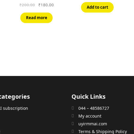
Original
Current
₹
200.00
₹
180.00
Add to cart
price
price
was:
is:
rent
Read more
₹200.00.
₹180.00.
e
7.00.
categories
Quick Links
 subscription
044 – 48586727
My account
uyirmmai.com
்
Terms & Shipping Policy