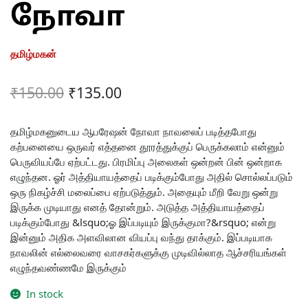
நோவா
தமிழ்மகன்
Original
Current
₹
150.00
₹
135.00
price
price
was:
is:
தமிழ்மகனுடைய ஆபரேஷன் நோவா நாவலைப் படித்தபோது
கற்பனையை ஒருவர் எத்தனை தூரத்துக்குப் பெருக்கலாம் என்னும்
₹150.00.
₹135.00.
பெருவியப்பே ஏற்பட்டது. பிரமிப்பு அலைகள் ஒன்றன் பின் ஒன்றாக
எழுந்தன. ஓர் அத்தியாயத்தைப் படிக்கும்போது அதில் சொல்லப்படும்
ஒரு நிகழ்ச்சி மலைப்பை ஏற்படுத்தும். அதையும் மீறி வேறு ஒன்று
இருக்க முடியாது எனத் தோன்றும். அடுத்த அத்தியாயத்தைப்
படிக்கும்போது &lsquo;ஓ இப்படியும் இருக்குமா?&rsquo; என்று
இன்னும் அதிக அளவிலான வியப்பு வந்து தாக்கும். இப்படியாக
நாவலின் எல்லைவரை வாசகர்களுக்கு முடிவில்லாத ஆச்சரியங்கள்
எழுந்தவண்ணமே இருக்கும்
In stock