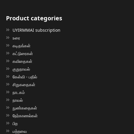
Product categories
UYIRMMAI subscription
உரை
கடிதங்கள்
கட்டுரைகள்
கவிதைகள்
குறுநாவல்
கேள்வி - பதில்
சிறுகதைகள்
நாடகம்
நாவல்
நுண்கதைகள்
நேர்காணல்கள்
பிற
மற்றவை