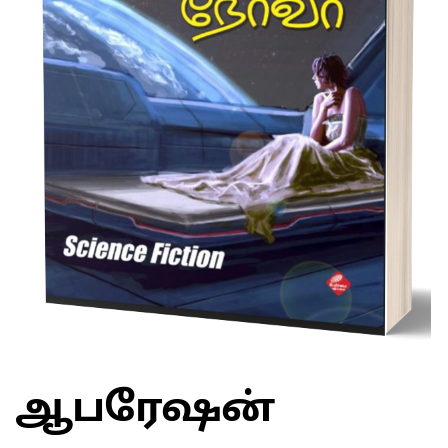
ஆபரேஷன்