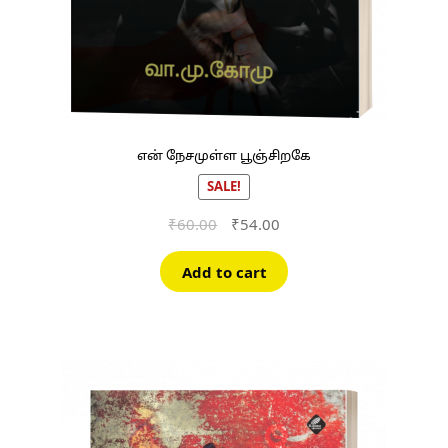
என் நேசமுள்ள பூஞ்சிறகே
SALE!
Original
Current
₹
60.00
₹
54.00
price
price
was:
is:
Add to cart
₹60.00.
₹54.00.