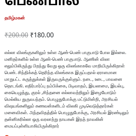
பெண்பால்
தமிழ்மகன்
Original
Current
₹
200.00
₹
180.00
price
price
was:
is:
எல்லா விலங்குகளிலும் உள்ள ஆண்-பெண் பாகுபாடு போல இல்லை.
மனிதர்களில் உள்ள ஆண்-பெண் பாகுபாடு. ஆணின் விலா
₹200.00.
₹180.00.
எலும்பிலிருந்து பிறந்து வேறு ஒரு விலங்காகவே மாறியிருக்கிறாள்
பெண். சிந்திக்கத் தெரிந்த விலங்காக இருப்பதால் ஏராளமான
மாறுபட்ட கருத்துக்கள் இருவருக்குள்ளும். நடை, உடை, பாவனை
தொடங்கி. எதிர்பார்ப்பு நம்பிக்கை, பிடிவாதம், இயலாமை, இயல்பு,
கையெழுத்து, குரல் ,சிந்தனை எல்லாவற்றிலும் இழையோடும்
மெல்லிய துருவபந்தம். பொழுதுபோக்கு மட்டுமின்றி, அரசியல்
விஷயங்களிலும் கணவன்களிடம் விலகி முடிவெடுத்தார்கள்
மனைவிகள். அந்தவிதத்தில் பொழுதுபோக்கு, அரசியல் இரண்டிலும்
தன்னிகரில்லா ஒரு வரலாற்று நாயகன் இநத் நாவலின்
மையப்புள்ளியாகியிருக்கிறார்