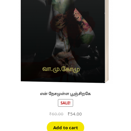
என் நேசமுள்ள பூஞ்சிறகே
SALE!
Original
Current
₹
60.00
₹
54.00
price
price
was:
is:
Add to cart