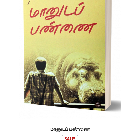
மானுடப் பண்ணை
SALE!