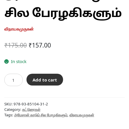
சில பேரழகிகளும்
விநாயகமுருகன்
Original
Current
₹
175.00
₹
157.00
price
price
was:
is:
In stock
₹175.00.
₹157.00.
அமேசான்
Add to cart
காடும்
சில
பேரழகிகளும்
quantity
SKU:
978-93-85104-31-2
Category:
கட்டுரைகள்
Tags:
அமேசான் காடும் சில பேரழகிகளும்
,
விநாயகமுருகன்