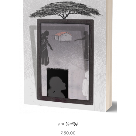
முட்டுவீடு
₹
60.00