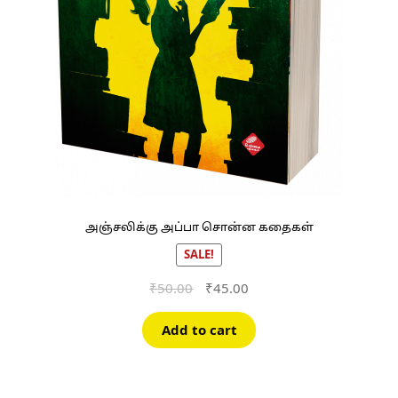
அஞ்சலிக்கு அப்பா சொன்ன கதைகள்
SALE!
Original
Current
₹
50.00
₹
45.00
price
price
was:
is:
Add to cart
₹50.00.
₹45.00.