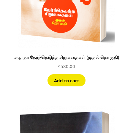
சுஜாதா தேர்ந்தெடுத்த சிறுகதைகள் (முதல் தொகுதி)
₹
580.00
Add to cart