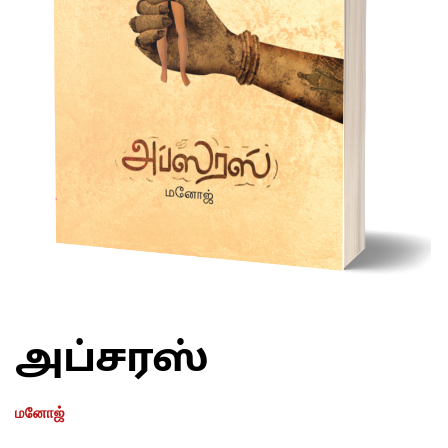
அப்சரஸ்
மனோஜ்