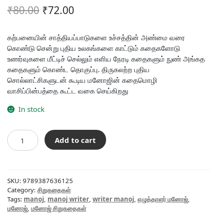
Original
Current
₹
80.00
₹
72.00
price
price
was:
is:
கற்பனையின் சாத்தியப்பாடுகளை உச்சத்தின் அண்மை வரை
கொண்டு சென்று புதிய உலகங்களை காட்டும் கதைகளோடு
₹80.00.
₹72.00.
உணர்வுகளை மீட்டிச் செல்லும் எளிய நேரடி கதைகளும் நுண் அங்கத
கதைகளும் கொண்ட தொகுப்பு. திருகலற்ற புதிய
சொல்லாட்சிகளுடன் கூடிய மனோஜின் கதைமொழி
வாசிப்பின்பத்தை கூட்ட வகை செய்கிறது
In stock
அப்சரஸ்
Add to cart
quantity
SKU:
9789387636125
Category:
சிறுகதைகள்
Tags:
manoj
,
manoj writer
,
writer manoj
,
எழுத்தாளர் மனோஜ்
,
மனோஜ்
,
மனோஜ் சிறுகதைகள்