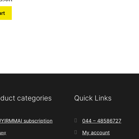
art
duct categories
Quick Links
YIRMMAI subscription
044 – 48586727
உரை
My account