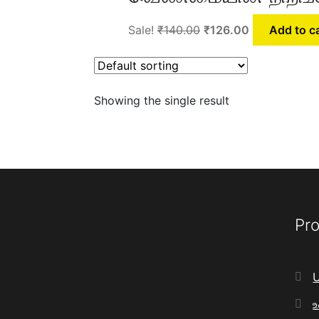
Original
Current
Sale!
₹
140.00
₹
126.00
Add to c
price
price
was:
is:
₹140.00.
₹126.00.
Showing the single result
Pro
U