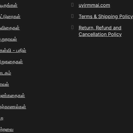
டிதங்கள்
uyirmmai.com
ட்டுரைகள்
Terms & Shipping Policy
கவிதைகள்
Return, Refund and
Cancellation Policy
ுறுநாவல்
ேள்வி - பதில்
ிறுகதைகள்
ாடகம்
ாவல்
நுண்கதைகள்
ேர்காணல்கள்
ிற
மற்றவை