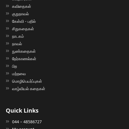
கவிதைகள்
குறுநாவல்
கேள்வி - பதில்
சிறுகதைகள்
நாடகம்
நாவல்
நுண்கதைகள்
நேர்காணல்கள்
பிற
மற்றவை
மொழிபெயர்ப்புகள்
வாழ்வியல் கதைகள்
Quick Links
044 – 48586727