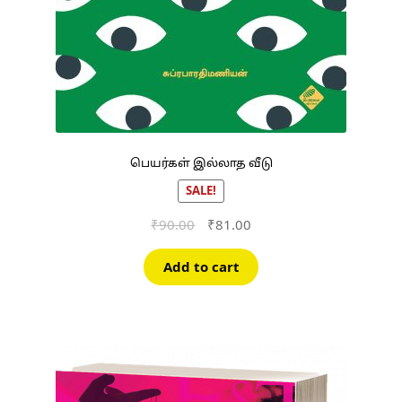
பெயர்கள் இல்லாத வீடு
SALE!
Original
Current
₹
90.00
₹
81.00
price
price
was:
is:
Add to cart
₹90.00.
₹81.00.