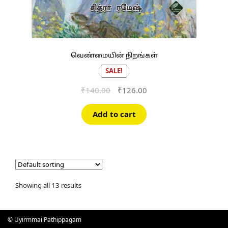
வெண்மையின் நிறங்கள்
SALE!
Original
Current
₹
140.00
₹
126.00
price
price
was:
is:
Add to cart
₹140.00.
₹126.00.
Showing all 13 results
© Uyirmmai Pathippagam