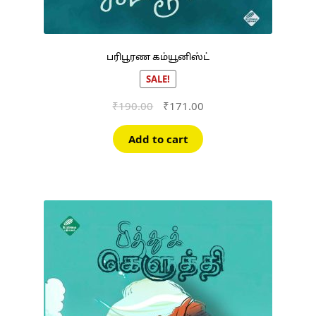
பரிபூரண கம்யூனிஸ்ட்
SALE!
Original
Current
₹
190.00
₹
171.00
price
price
was:
is:
Add to cart
₹190.00.
₹171.00.