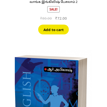
வாங்க இங்கிலிஷ் பேசலாம் 2
SALE!
Original
Current
₹
80.00
₹
72.00
price
price
was:
is:
Add to cart
₹80.00.
₹72.00.