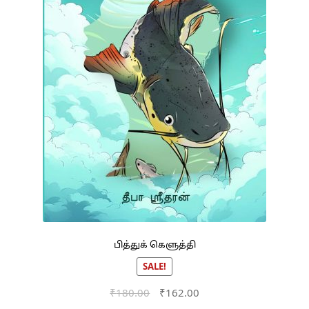
பித்துக் கெளுத்தி
SALE!
Original
Current
₹
180.00
₹
162.00
price
price