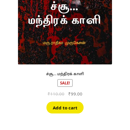
ச்சூ… மந்திரக் காளி
SALE!
Original
Current
₹
110.00
₹
99.00
price
price
was:
is:
Add to cart
₹110.00.
₹99.00.