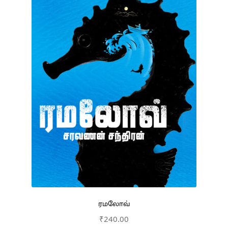
ரமலோவ்
₹
240.00