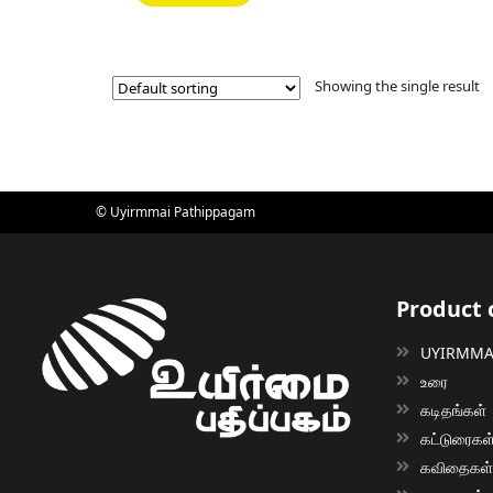
₹90.00.
₹81.00.
Showing the single result
© Uyirmmai Pathippagam
Product 
UYIRMMAI
உரை
கடிதங்கள்
கட்டுரைகள
கவிதைகள