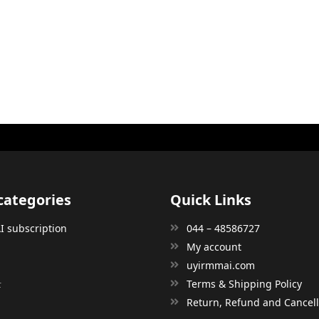
categories
Quick Links
 subscription
044 – 48586727
My account
uyirmmai.com
்
Terms & Shipping Policy
்
Return, Refund and Cancella