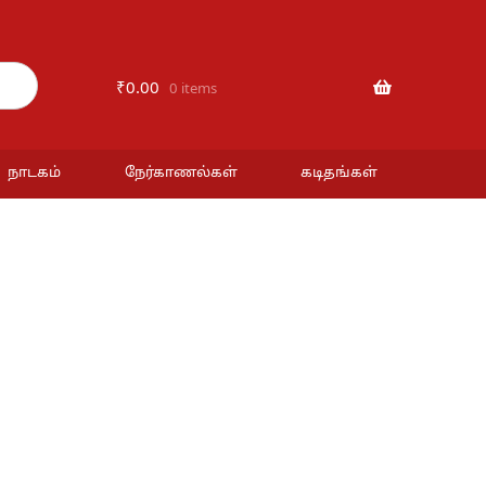
₹
0.00
0 items
நாடகம்
நேர்காணல்கள்
கடிதங்கள்