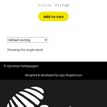
Original
Current
₹
130.00
₹
117.00
price
price
was:
is:
Add to cart
₹130.00.
₹117.00.
Showing the single result
© Uyirmmai Pathippagam
designed & developed by
Ajay Mugilarasan