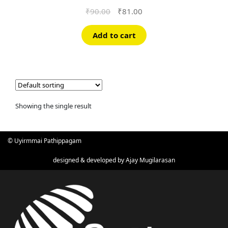
Original
Current
₹
90.00
₹
81.00
price
price
was:
is:
Add to cart
₹90.00.
₹81.00.
Showing the single result
© Uyirmmai Pathippagam
designed & developed by
Ajay Mugilarasan