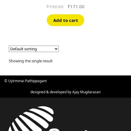
Original
Current
₹
190.00
₹
171.00
price
price
was:
is:
Add to cart
₹190.00.
₹171.00.
Showing the single result
© Uyirmmai Pathippagam
designed & developed by
Ajay Mugilarasan