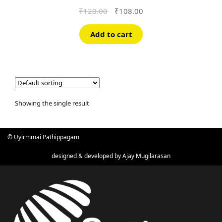
Original
Current
₹
120.00
₹
108.00
price
price
was:
is:
Add to cart
₹120.00.
₹108.00.
Showing the single result
© Uyirmmai Pathippagam
designed & developed by
Ajay Mugilarasan