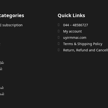
categories
Quick Links
 subscription
044 – 48586727
My account
uyirmmai.com
்
Terms & Shipping Policy
்
Return, Refund and Cancella
ில்
ள்
ள்
கள்