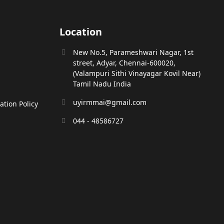
Location
New No.5, Parameshwari Nagar, 1st
street, Adyar, Chennai-600020,
(Valampuri Sithi Vinayagar Kovil Near)
Tamil Nadu India
uyirmmai@gmail.com
tion Policy
044 - 48586727