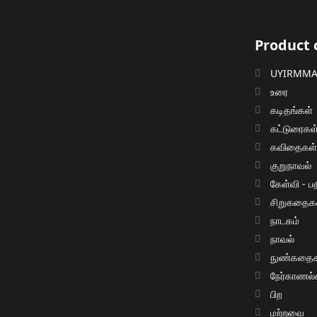
Product 
UYIRMMAI
உரை
கடிதங்கள்
கட்டுரைகள
கவிதைகள
குறுநாவல்
கேள்வி - பத
சிறுகதைக
நாடகம்
நாவல்
நுண்கதைக
நேர்காணல்
பிற
மற்றவை