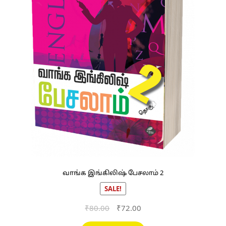
வாங்க இங்கிலிஷ் பேசலாம் 2
SALE!
Original
Current
₹
80.00
₹
72.00
price
price