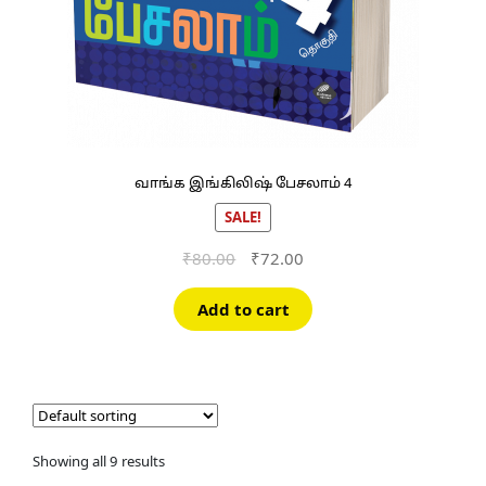
வாங்க இங்கிலிஷ் பேசலாம் 4
SALE!
Original
Current
₹
80.00
₹
72.00
price
price
was:
is:
Add to cart
₹80.00.
₹72.00.
Showing all 9 results