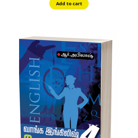
was:
is:
Add to cart
₹80.00.
₹72.00.