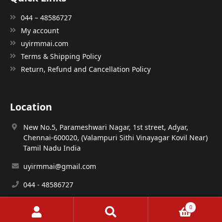
044 – 48586727
My account
uyirmmai.com
Terms & Shipping Policy
Return, Refund and Cancellation Policy
Location
New No.5, Parameshwari Nagar, 1st street, Adyar,
Chennai-600020, (Valampuri Sithi Vinayagar Kovil Near)
Tamil Nadu India
uyirmmai@gmail.com
044 - 48586727
0
Search
Search