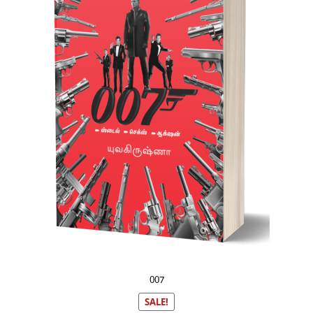
007
SALE!