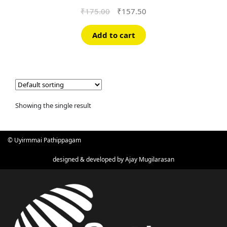
Original
Current
₹
175.00
₹
157.50
price
price
was:
is:
Add to cart
₹175.00.
₹157.50.
Showing the single result
© Uyirmmai Pathippagam
designed & developed by
Ajay Mugilarasan