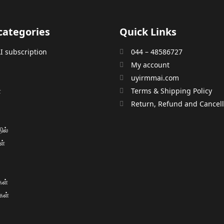
categories
Quick Links
 subscription
044 – 48586727
My account
uyirmmai.com
்
Terms & Shipping Policy
்
Return, Refund and Cancella
ில்
ள்
ள்
கள்