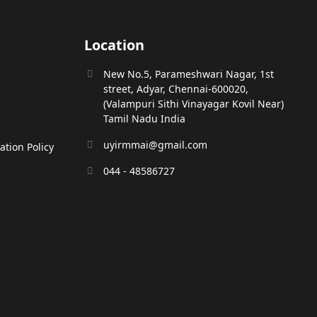
Location
New No.5, Parameshwari Nagar, 1st
street, Adyar, Chennai-600020,
(Valampuri Sithi Vinayagar Kovil Near)
Tamil Nadu India
uyirmmai@gmail.com
tion Policy
044 - 48586727