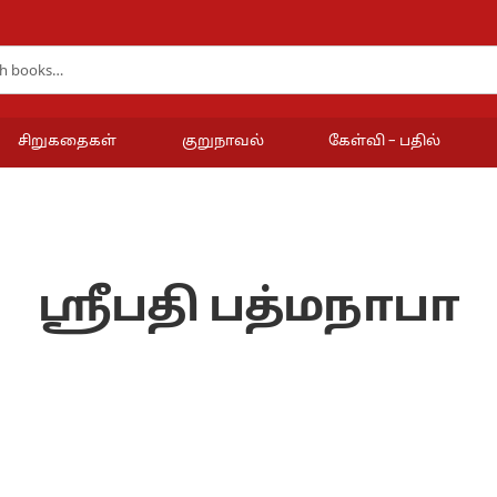
சிறுகதைகள்
குறுநாவல்
கேள்வி – பதில்
ஸ்ரீபதி பத்மநாபா