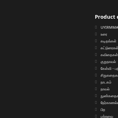
Product 
UYIRMMAI
உரை
கடிதங்கள்
கட்டுரைகள
கவிதைகள
குறுநாவல்
கேள்வி - பத
சிறுகதைக
நாடகம்
நாவல்
நுண்கதைக
நேர்காணல்
பிற
மற்றவை