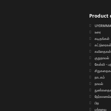
Product 
UYIRMMAI
உரை
கடிதங்கள்
கட்டுரைகள
கவிதைகள
குறுநாவல்
கேள்வி - பத
சிறுகதைக
நாடகம்
நாவல்
நுண்கதைக
நேர்காணல்
பிற
மற்றவை