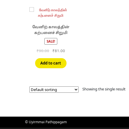
வேனிற் காலத்தின்
கற்பனைச் சிறுமி
SALE!
Original
Current
₹
90.00
₹
81.00
price
price
was:
is:
Add to cart
₹90.00.
₹81.00.
Showing the single result
© Uyirmmai Pathippagam