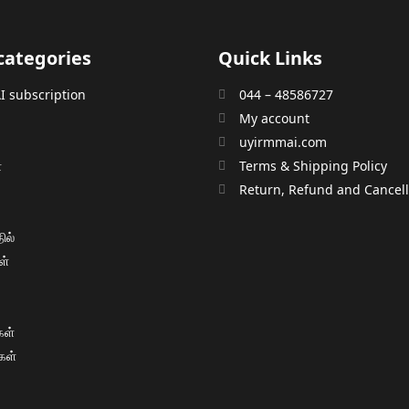
categories
Quick Links
 subscription
044 – 48586727
My account
uyirmmai.com
்
Terms & Shipping Policy
்
Return, Refund and Cancella
ில்
ள்
ள்
கள்