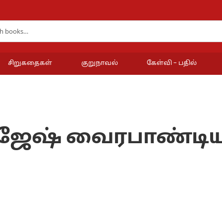
சிறுகதைகள்
குறுநாவல்
கேள்வி – பதில்
ஜேஷ் வைரபாண்டி