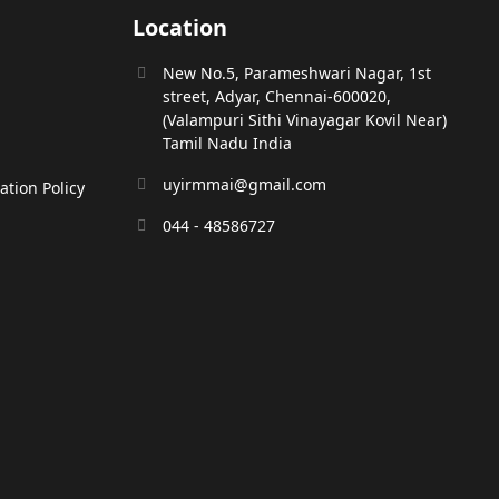
Location
New No.5, Parameshwari Nagar, 1st
street, Adyar, Chennai-600020,
(Valampuri Sithi Vinayagar Kovil Near)
Tamil Nadu India
uyirmmai@gmail.com
tion Policy
044 - 48586727