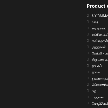
Product 
UYIRMMAI
உரை
கடிதங்கள்
கட்டுரைகள
கவிதைகள
குறுநாவல்
கேள்வி - பத
சிறுகதைக
நாடகம்
நாவல்
நுண்கதைக
நேர்காணல்
பிற
மற்றவை
மொழிபெயர்ப