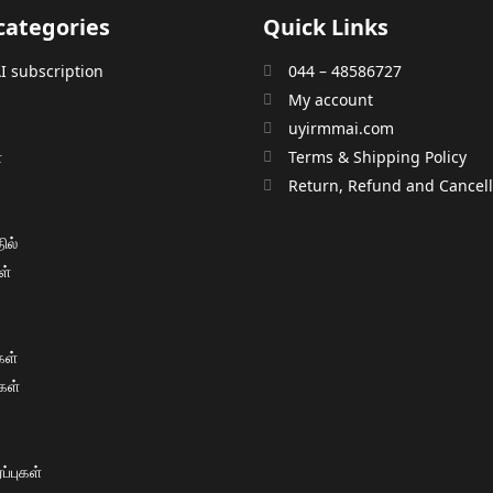
categories
Quick Links
 subscription
044 – 48586727
My account
uyirmmai.com
்
Terms & Shipping Policy
்
Return, Refund and Cancella
ில்
ள்
ள்
கள்
்புகள்