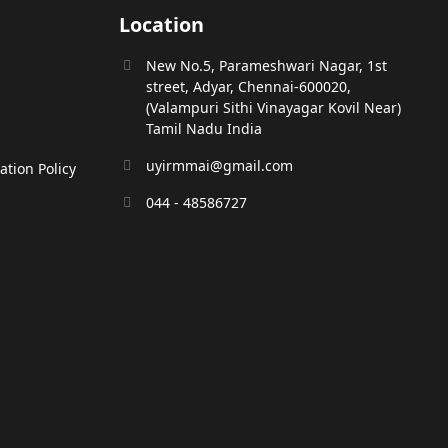
Location
New No.5, Parameshwari Nagar, 1st
street, Adyar, Chennai-600020,
(Valampuri Sithi Vinayagar Kovil Near)
Tamil Nadu India
uyirmmai@gmail.com
tion Policy
044 - 48586727