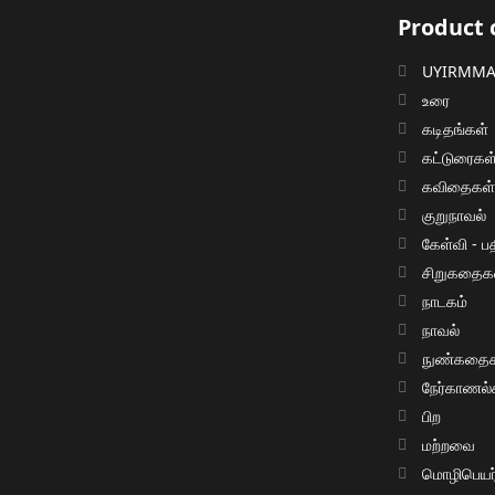
Product 
UYIRMMAI
உரை
கடிதங்கள்
கட்டுரைகள
கவிதைகள
குறுநாவல்
கேள்வி - பத
சிறுகதைக
நாடகம்
நாவல்
நுண்கதைக
நேர்காணல்
பிற
மற்றவை
மொழிபெயர்ப