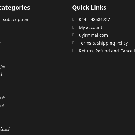
categories
Quick Links
 subscription
044 – 48586727
My account
uyirmmai.com
்
Terms & Shipping Policy
்
Return, Refund and Cancella
ில்
ள்
ள்
கள்
்புகள்