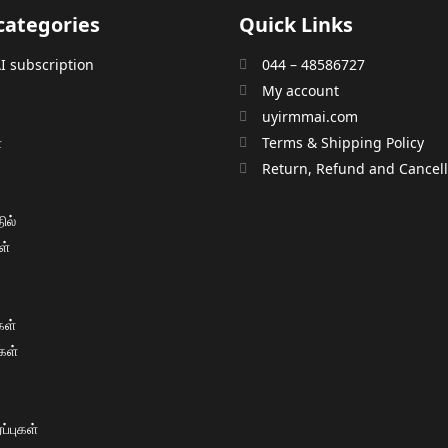
categories
Quick Links
 subscription
044 – 48586727
My account
uyirmmai.com
்
Terms & Shipping Policy
்
Return, Refund and Cancella
ில்
ள்
ள்
கள்
்புகள்