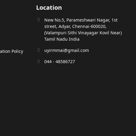
Location
New No.5, Parameshwari Nagar, 1st
street, Adyar, Chennai-600020,
(Valampuri Sithi Vinayagar Kovil Near)
Tamil Nadu India
uyirmmai@gmail.com
tion Policy
044 - 48586727