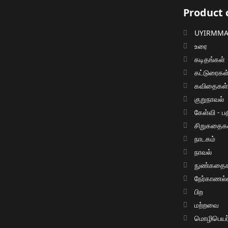
Product 
UYIRMMAI
உரை
கடிதங்கள்
கட்டுரைகள
கவிதைகள
குறுநாவல்
கேள்வி - பத
சிறுகதைக
நாடகம்
நாவல்
நுண்கதைக
நேர்காணல்
பிற
மற்றவை
மொழிபெயர்ப