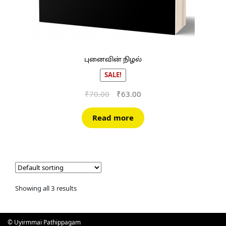
புனைவின் நிழல்
SALE!
Original
Current
₹
70.00
₹
63.00
price
price
was:
is:
Read more
₹70.00.
₹63.00.
Showing all 3 results
© Uyirmmai Pathippagam