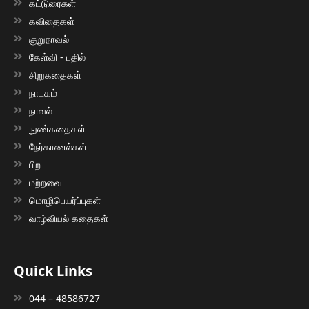
கட்டுரைகள்
கவிதைகள்
குறுநாவல்
கேள்வி - பதில்
சிறுகதைகள்
நாடகம்
நாவல்
நுண்கதைகள்
நேர்காணல்கள்
பிற
மற்றவை
மொழிபெயர்ப்புகள்
வாழ்வியல் கதைகள்
Quick Links
044 – 48586727