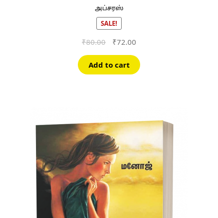
அப்சரஸ்
SALE!
Original
Current
₹
80.00
₹
72.00
price
price
was:
is:
Add to cart
₹80.00.
₹72.00.