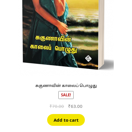
சுகுணாவின் காலைப் பொழுது
SALE!
Original
Current
₹
70.00
₹
63.00
price
price
was:
is:
Add to cart
₹70.00.
₹63.00.