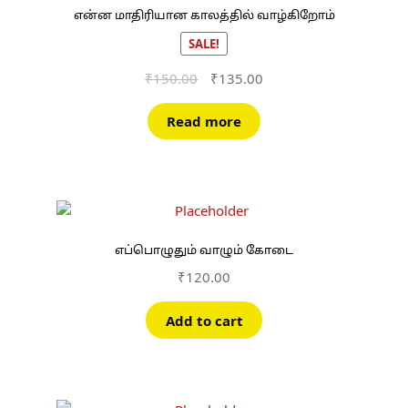
என்ன மாதிரியான காலத்தில் வாழ்கிறோம்
SALE!
Original
Current
₹
150.00
₹
135.00
price
price
was:
is:
Read more
₹150.00.
₹135.00.
எப்பொழுதும் வாழும் கோடை
₹
120.00
Add to cart