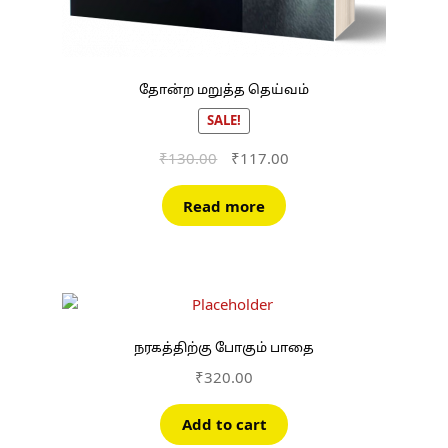
தோன்ற மறுத்த தெய்வம்
SALE!
Original
Current
₹
130.00
₹
117.00
price
price
was:
is:
Read more
₹130.00.
₹117.00.
நரகத்திற்கு போகும் பாதை
₹
320.00
Add to cart