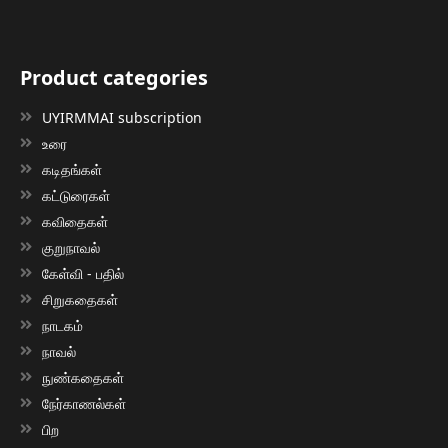
Product categories
UYIRMMAI subscription
உரை
கடிதங்கள்
கட்டுரைகள்
கவிதைகள்
குறுநாவல்
கேள்வி - பதில்
சிறுகதைகள்
நாடகம்
நாவல்
நுண்கதைகள்
நேர்காணல்கள்
பிற