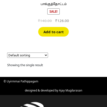
பாக்குத்தோட்டம்
SALE!
Original
Current
₹
140.00
₹
126.00
price
price
was:
is:
Add to cart
₹140.00.
₹126.00.
Showing the single result
© Uyirmmai Pathippagam
designed & developed by
Ajay Mugilarasan