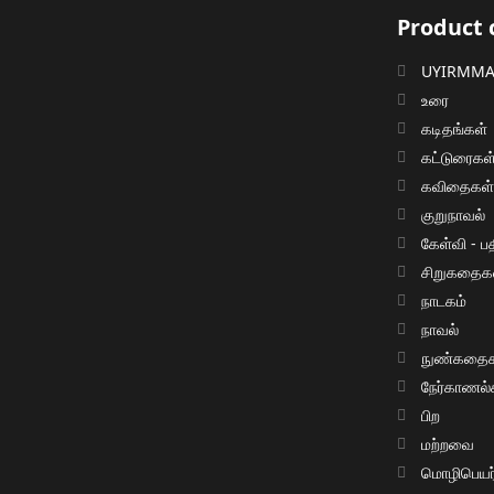
Product 
UYIRMMAI
உரை
கடிதங்கள்
கட்டுரைகள
கவிதைகள
குறுநாவல்
கேள்வி - பத
சிறுகதைக
நாடகம்
நாவல்
நுண்கதைக
நேர்காணல்
பிற
மற்றவை
மொழிபெயர்ப