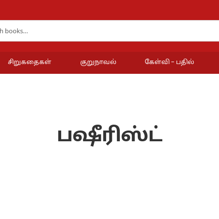
சிறுகதைகள்
குறுநாவல்
கேள்வி – பதில்
பஷீரிஸ்ட்