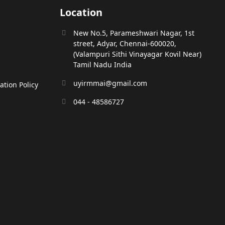
Location
New No.5, Parameshwari Nagar, 1st
street, Adyar, Chennai-600020,
(Valampuri Sithi Vinayagar Kovil Near)
Tamil Nadu India
uyirmmai@gmail.com
tion Policy
044 - 48586727