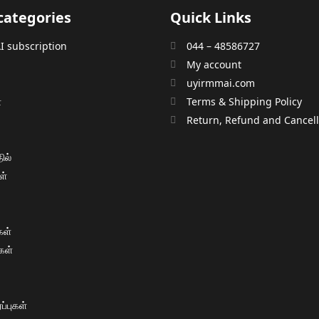
categories
Quick Links
 subscription
044 – 48586727
My account
uyirmmai.com
்
Terms & Shipping Policy
்
Return, Refund and Cancella
ில்
ள்
ள்
கள்
்புகள்