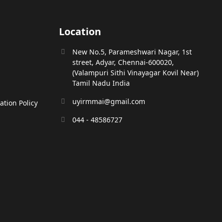
Location
New No.5, Parameshwari Nagar, 1st
street, Adyar, Chennai-600020,
(Valampuri Sithi Vinayagar Kovil Near)
Tamil Nadu India
uyirmmai@gmail.com
tion Policy
044 - 48586727