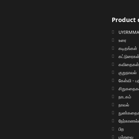
Product 
UYIRMMAI
உரை
கடிதங்கள்
கட்டுரைகள
கவிதைகள
குறுநாவல்
கேள்வி - பத
சிறுகதைக
நாடகம்
நாவல்
நுண்கதைக
நேர்காணல்
பிற
மற்றவை