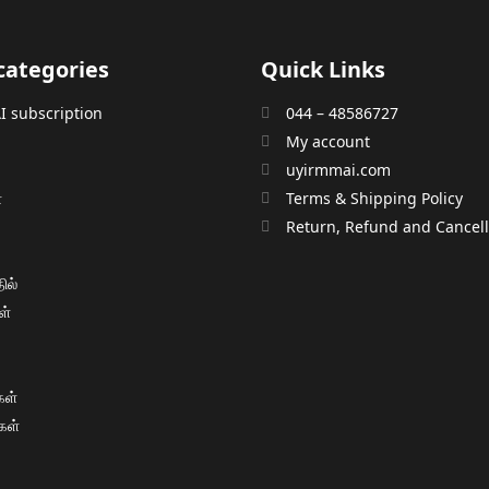
categories
Quick Links
 subscription
044 – 48586727
My account
uyirmmai.com
்
Terms & Shipping Policy
்
Return, Refund and Cancella
ில்
ள்
ள்
கள்