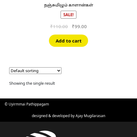
நஞ்சுமிழும் காளான்கள்
SALE!
Original
Current
₹
110.00
₹
99.00
price
price
was:
is:
Add to cart
₹110.00.
₹99.00.
Showing the single result
© Uyirmmai Pathippagam
designed & developed by
Ajay Mugilarasan