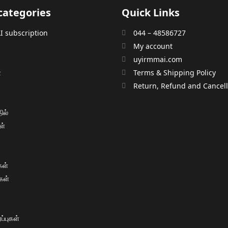
categories
Quick Links
 subscription
044 – 48586727
My account
uyirmmai.com
்
Terms & Shipping Policy
்
Return, Refund and Cancella
ில்
ள்
ள்
கள்
்புகள்