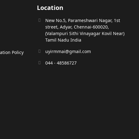
Location
New No.5, Parameshwari Nagar, 1st
street, Adyar, Chennai-600020,
(Valampuri Sithi Vinayagar Kovil Near)
Tamil Nadu India
uyirmmai@gmail.com
tion Policy
044 - 48586727