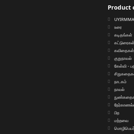
Product 
UYIRMMAI
உரை
கடிதங்கள்
கட்டுரைகள
கவிதைகள
குறுநாவல்
கேள்வி - பத
சிறுகதைக
நாடகம்
நாவல்
நுண்கதைக
நேர்காணல்
பிற
மற்றவை
மொழிபெயர்ப