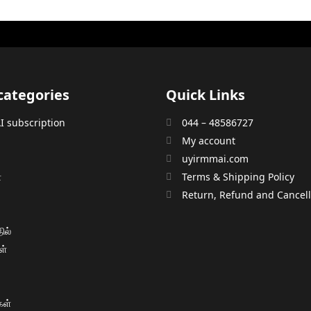
categories
Quick Links
 subscription
044 – 48586727
My account
uyirmmai.com
்
Terms & Shipping Policy
்
Return, Refund and Cancella
ில்
ள்
ள்