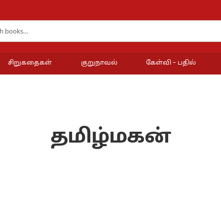
சிறுகதைகள்
குறுநாவல்
கேள்வி – பதில்
தமிழ்மகன்