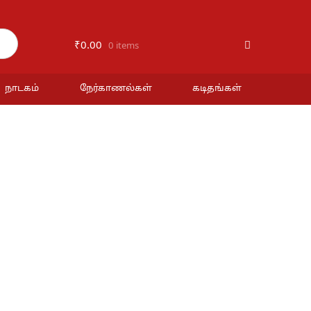
₹
0.00
0 items
நாடகம்
நேர்காணல்கள்
கடிதங்கள்