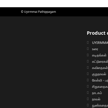
© Uyirmmai Pathippagam
Product 
UYIRMMAI
உரை
கடிதங்கள்
கட்டுரைகள
கவிதைகள
குறுநாவல்
கேள்வி - பத
சிறுகதைக
நாடகம்
நாவல்
நுண்கதைக