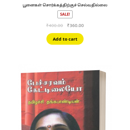
பூனைகள் சொர்க்கத்திற்குச் செல்வதில்லை
SALE!
Original
Current
₹
400.00
₹
360.00
price
price
was:
is:
Add to cart
₹400.00.
₹360.00.