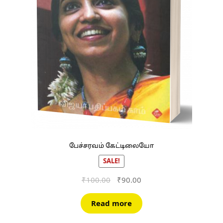
பேச்சரவம் கேட்டிலையோ
SALE!
Original
Current
₹
100.00
₹
90.00
price
price
was:
is:
Read more
₹100.00.
₹90.00.