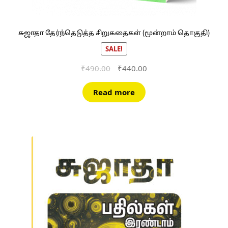
சுஜாதா தேர்ந்தெடுத்த சிறுகதைகள் (மூன்றாம் தொகுதி)
SALE!
Original
Current
₹
490.00
₹
440.00
price
price
was:
is:
Read more
₹490.00.
₹440.00.