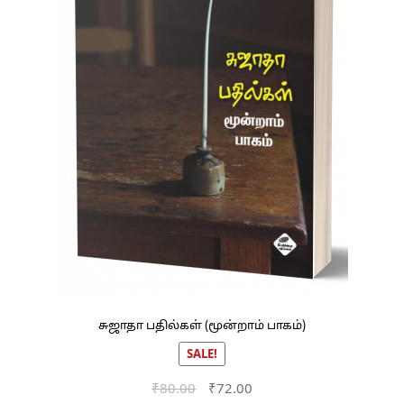
சுஜாதா பதில்கள் (மூன்றாம் பாகம்)
SALE!
Original
Current
₹
80.00
₹
72.00