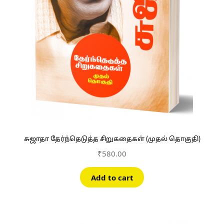
சுஜாதா தேர்ந்தெடுத்த சிறுகதைகள் (முதல் தொகுதி)
₹
580.00
Add to cart