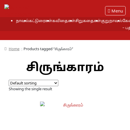
Menu
நாவல்
கட்டுரைகள்
கவிதைகள்
சிறுகதைகள்
குறுநாவல்
கேள
– ப
Home
Products tagged “சிருங்காரம்”
சிருங்காரம்
Showing the single result