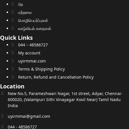
பிற
மற்றவை
மொழிபெயர்ப்புகள்
வாழ்வியல் கதைகள்
Quick Links
044 – 48586727
My account
uyirmmai.com
Terms & Shipping Policy
Return, Refund and Cancellation Policy
Location
New No.5, Parameshwari Nagar, 1st street, Adyar, Chennai-
600020, (Valampuri Sithi Vinayagar Kovil Near) Tamil Nadu
India
uyirmmai@gmail.com
044 - 48586727