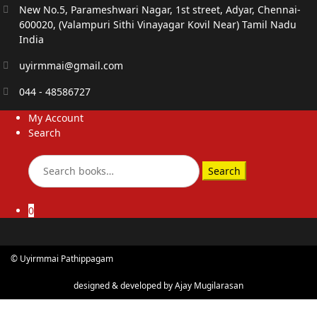
New No.5, Parameshwari Nagar, 1st street, Adyar, Chennai-
600020, (Valampuri Sithi Vinayagar Kovil Near) Tamil Nadu
India
uyirmmai@gmail.com
044 - 48586727
My Account
Search
Search
Search
for:
0
© Uyirmmai Pathippagam
designed & developed by
Ajay Mugilarasan