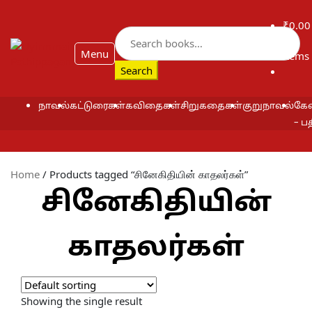
₹
0.00
Search
0
for:
Menu
items
Search
நாவல்
கட்டுரைகள்
கவிதைகள்
சிறுகதைகள்
குறுநாவல்
கேள
– ப
Home
/
Products tagged “சினேகிதியின் காதலர்கள்”
சினேகிதியின்
காதலர்கள்
Showing the single result